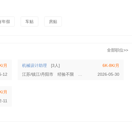
有年假
车贴
房贴
全部职位>>
5K/月
机械设计助理
[3人]
6K-8K/月
6-12
江苏/镇江/丹阳市
经验不限
本科
2026-05-30
8K/月
2-11