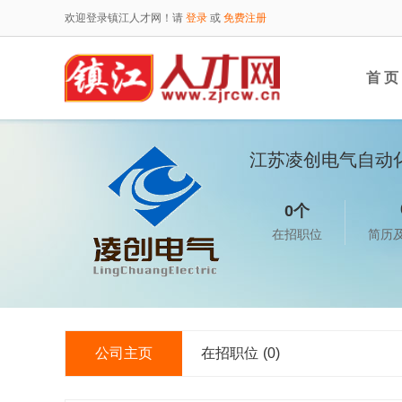
欢迎登录镇江人才网！请
登录
或
免费注册
首 页
江苏凌创电气自动
0个
在招职位
简历
公司主页
在招职位
(0)