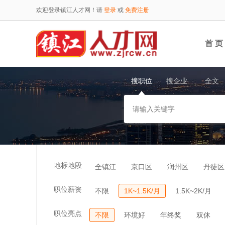
欢迎登录镇江人才网！请
登录
或
免费注册
首 页
搜职位
搜企业
全文
地标地段
全镇江
京口区
润州区
丹徒区
职位薪资
不限
1K~1.5K/月
1.5K~2K/月
职位亮点
不限
环境好
年终奖
双休