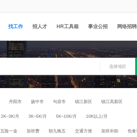
找工作
招人才
HR工具箱
事业公招
网络招聘
选择地区
丹阳市
扬中市
句容市
镇江新区
镇江高新区
2K~3K/月
3K~5K/月
5K~10K/月
10K以上/月
五险一金
加班费
朝九晚五
交通方便
加班补助
包食