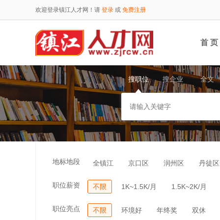
欢迎登录镇江人才网！请
登录
或
免费注册
首 页
搜职位
搜企业
全文
地标地段
全镇江
京口区
润州区
丹徒区
职位薪资
不限
1K~1.5K/月
1.5K~2K/月
职位亮点
不限
环境好
年终奖
双休