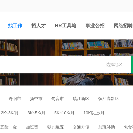
找工作
招人才
HR工具箱
事业公招
网络招聘
选择地区
丹阳市
扬中市
句容市
镇江新区
镇江高新区
2K~3K/月
3K~5K/月
5K~10K/月
10K以上/月
五险一金
加班费
朝九晚五
交通方便
加班补助
包食