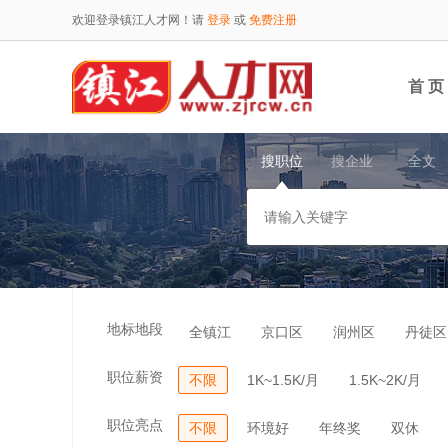
欢迎登录镇江人才网！请
登录
或
免费注册
首 页
搜职位
搜企业
全文
地标地段
全镇江
京口区
润州区
丹徒区
职位薪资
不限
1K~1.5K/月
1.5K~2K/月
职位亮点
不限
环境好
年终奖
双休