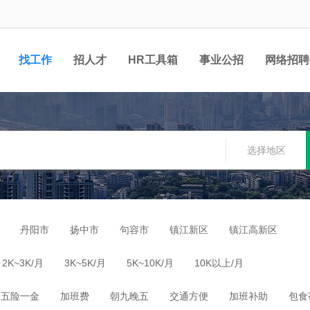
找工作
招人才
HR工具箱
事业公招
网络招聘
选择地区
丹阳市
扬中市
句容市
镇江新区
镇江高新区
2K~3K/月
3K~5K/月
5K~10K/月
10K以上/月
五险一金
加班费
朝九晚五
交通方便
加班补助
包食