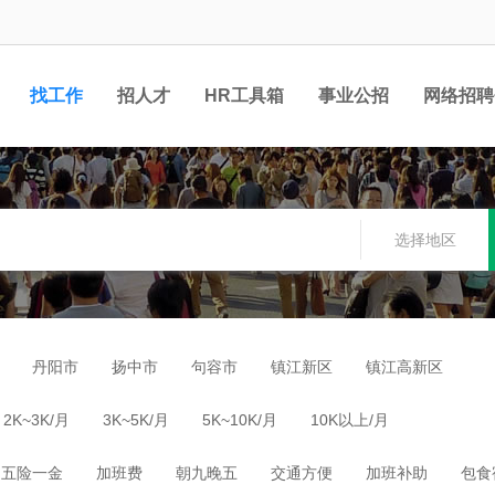
找工作
招人才
HR工具箱
事业公招
网络招聘
选择地区
丹阳市
扬中市
句容市
镇江新区
镇江高新区
2K~3K/月
3K~5K/月
5K~10K/月
10K以上/月
五险一金
加班费
朝九晚五
交通方便
加班补助
包食