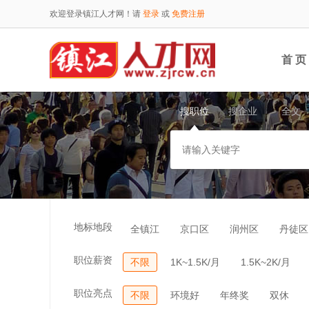
欢迎登录镇江人才网！请
登录
或
免费注册
首 页
搜职位
搜企业
全文
地标地段
全镇江
京口区
润州区
丹徒区
职位薪资
不限
1K~1.5K/月
1.5K~2K/月
职位亮点
不限
环境好
年终奖
双休