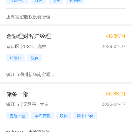
五险一金
双休
话补
有补助
上海富望股权投资管理...
金融理财客户经理
4K-8K/月
京口区 | 1-3年 | 高中
2026-04-27
环境好
双休
镇江市润州新华南空调...
储备干部
3K-6K/月
镇江市 | 无经验 | 大专
2026-04-17
五险一金
年底双薪
双休
周末1.5休
北京中公未来教育咨询...