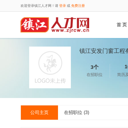
欢迎登录镇江人才网！请
登录
或
免费注册
首 页
镇江安发门窗工程
1
3个
在招职位
简历
公司主页
在招职位
(3)