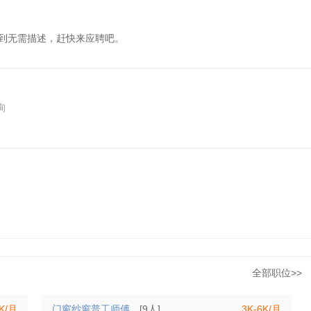
大到无需描述，赶快来应聘吧。
询
全部职位>>
6K/月
门窗纱窗普工师傅
[9人]
3K-6K/月