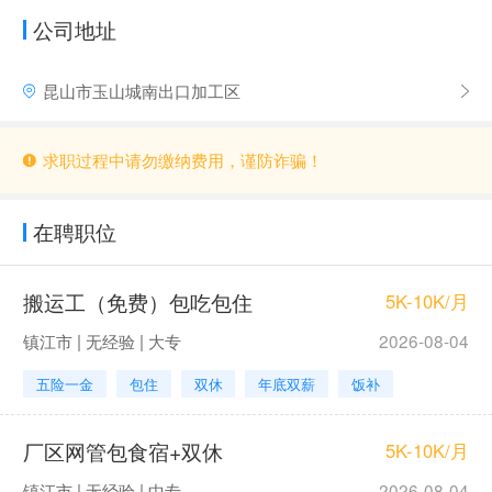
公司地址
昆山市玉山城南出口加工区
求职过程中请勿缴纳费用，谨防诈骗！
在聘职位
搬运工（免费）包吃包住
5K-10K/月
镇江市 | 无经验 | 大专
2026-08-04
五险一金
包住
双休
年底双薪
饭补
厂区网管包食宿+双休
5K-10K/月
镇江市 | 无经验 | 中专
2026-08-04