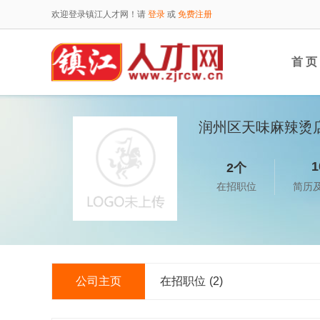
欢迎登录镇江人才网！请
登录
或
免费注册
首 页
润州区天味麻辣烫
1
2个
在招职位
简历
公司主页
在招职位
(2)