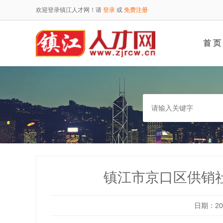
欢迎登录镇江人才网！请
登录
或
免费注册
首 页
镇江市京口区供销
日期：202