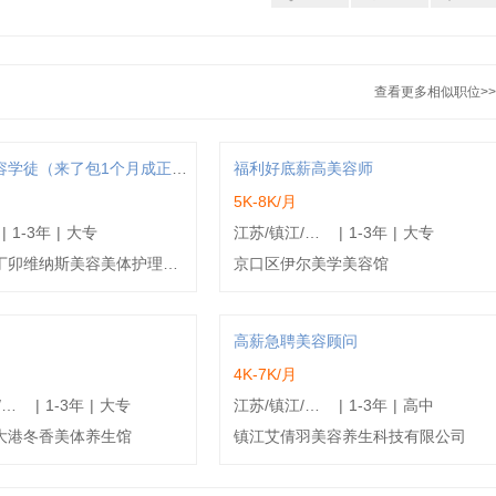
查看更多相似职位>>
百莲凯美容学徒（来了包1个月成正式职位）
福利好底薪高美容师
5K-8K/月
|
1-3年
|
大专
江苏/镇江/京口区
|
1-3年
|
大专
镇江新区丁卯维纳斯美容美体护理中心
京口区伊尔美学美容馆
高薪急聘美容顾问
4K-7K/月
江苏/镇江/镇江新区
|
1-3年
|
大专
江苏/镇江/润州区
|
1-3年
|
高中
大港冬香美体养生馆
镇江艾倩羽美容养生科技有限公司