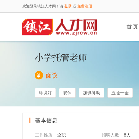
欢迎登录镇江人才网！请
登录
或
免费注册
首 页
小学托管老师
面议
环境好
双休
加班补助
五险一金
基本信息
工作性质
全职
招聘人数
8人