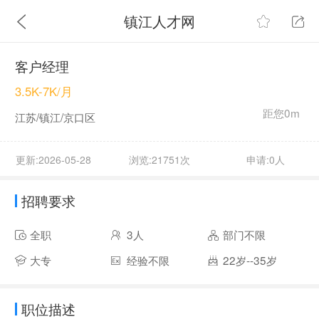
镇江人才网
客户经理
3.5K-7K/月
距您0m
江苏/镇江/京口区
更新:2026-05-28
浏览:21751次
申请:0人
招聘要求
全职
3人
部门不限
大专
经验不限
22岁--35岁
职位描述