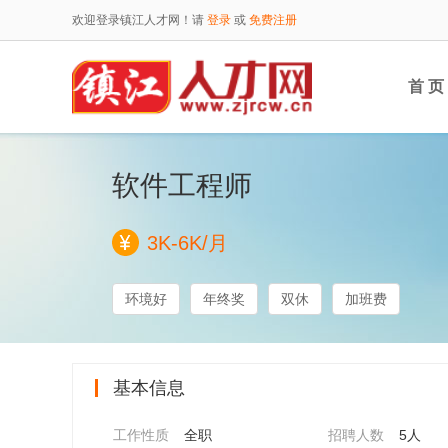
欢迎登录镇江人才网！请
登录
或
免费注册
首 页
软件工程师
3K-6K/月
环境好
年终奖
双休
加班费
基本信息
工作性质
全职
招聘人数
5人