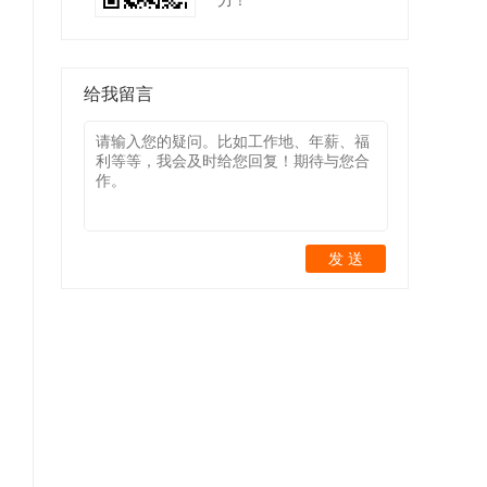
力！
给我留言
发 送