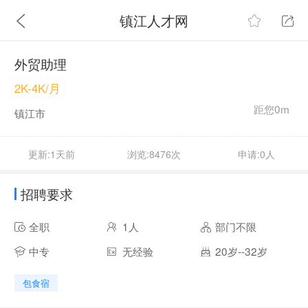
镇江人才网
外贸助理
2K-4K/月
距您0m
镇江市
更新:1天前
浏览:8476次
申请:0人
招聘要求
全职
1人
部门不限
中专
无经验
20岁--32岁
包食宿