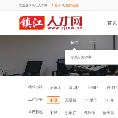
欢迎登录镇江人才网！请
登录
或
免费注册
首 页
精准
全文
地标地段
全镇江
京口区
润州区
丹徒区
工作经验
不限
无经验
1年以下
1-3年
简历标签
不限
形象好
气质佳
能出差